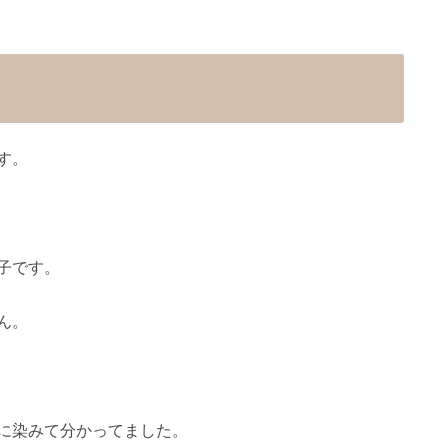
す。
子です。
ん。
に染みて分かってました。