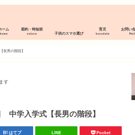
ホーム
節約・時短術
育児
お問い
子供のスマホ選び
home
zubora
kosodate
Mai
プロフィール
サイトマップ
プライバシーポリシー
断捨離 服の処分
家事の時短術
家計管理術
母乳パッド作り方
フィルタリング・見守り付スマホ
スマホルールの作り方
見守り・フィルタリングアプリ
子供の格安スマホおすすめ３社
【長男の階段】
ます
目 中学入学式【長男の階段】
はてブ
LINE
Pocket