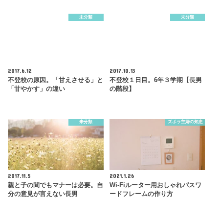
未分類
未分類
2017.6.12
2017.10.13
不登校の原因。「甘えさせる」と
不登校１日目。6年３学期【長男
「甘やかす」の違い
の階段】
未分類
ズボラ主婦の知恵
2017.11.5
2021.1.26
親と子の間でもマナーは必要。自
Wi-Fiルーター用おしゃれパスワ
分の意見が言えない長男
ードフレームの作り方