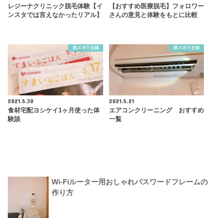
レジーナクリニック脱毛体験【イ
【おすすめ医療脱毛】フォロワー
ンスタでは言えなかったリアル】
さんの意見と体験をもとに比較
脱ズボラ主婦
脱ズボラ主婦
2021.5.30
2021.5.21
食材宅配ヨシケイ1ヶ月使った体
エアコンクリーニング おすすめ
験談
一覧
Wi-Fiルーター用おしゃれパスワードフレームの
作り方