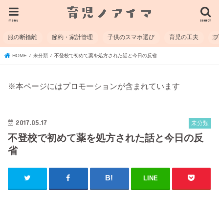
menu
search
服の断捨離
節約・家計管理
子供のスマホ選び
育児の工夫
HOME
未分類
不登校で初めて薬を処方された話と今日の反省
※本ページにはプロモーションが含まれています
2017.05.17
未分類
不登校で初めて薬を処方された話と今日の反
省
LINE