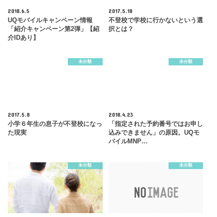
2018.6.5
2017.5.18
UQモバイルキャンペーン情報
不登校で学校に行かないという選
「紹介キャンペーン第2弾」【紹
択とは？
介IDあり】
未分類
未分類
2017.5.8
2018.4.23
小学６年生の息子が不登校になっ
「指定された予約番号ではお申し
た現実
込みできません」の原因。UQモ
バイルMNP…
未分類
未分類