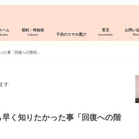
ホーム
節約・時短術
育児
お問い
子供のスマホ選び
home
zubora
kosodate
Mai
プロフィール
サイトマップ
プライバシーポリシー
断捨離 服の処分
家事の時短術
家計管理術
母乳パッド作り方
フィルタリング・見守り付スマホ
スマホルールの作り方
見守り・フィルタリングアプリ
子供の格安スマホおすすめ３社
った事「回復への階段」
ます
も早く知りたかった事「回復への階