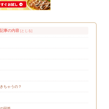
記事の内容
[
とじる
]
きちゃうの？
の回答