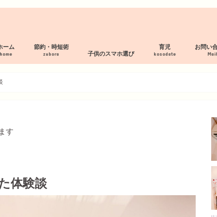
ホーム
節約・時短術
育児
お問い
子供のスマホ選び
home
zubora
kosodate
Mai
プロフィール
サイトマップ
プライバシーポリシー
断捨離 服の処分
家事の時短術
家計管理術
母乳パッド作り方
フィルタリング・見守り付スマホ
スマホルールの作り方
見守り・フィルタリングアプリ
子供の格安スマホおすすめ３社
談
ます
た体験談