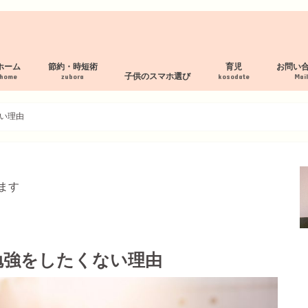
ホーム
節約・時短術
育児
お問い
子供のスマホ選び
home
zubora
kosodate
Mai
プロフィール
サイトマップ
プライバシーポリシー
断捨離 服の処分
家事の時短術
家計管理術
母乳パッド作り方
フィルタリング・見守り付スマホ
スマホルールの作り方
見守り・フィルタリングアプリ
子供の格安スマホおすすめ３社
い理由
ます
勉強をしたくない理由