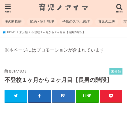
menu
search
服の断捨離
節約・家計管理
子供のスマホ選び
育児の工夫
HOME
未分類
不登校１ヶ月から２ヶ月目【長男の階段】
※本ページにはプロモーションが含まれています
2017.10.16
未分類
不登校１ヶ月から２ヶ月目【長男の階段】
LINE