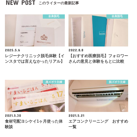
NEW POST
このライターの最新記事
全身脱毛
全身脱毛
2025.5.6
2022.8.8
レジーナクリニック脱毛体験【イ
【おすすめ医療脱毛】フォロワー
ンスタでは言えなかったリアル】
さんの意見と体験をもとに比較
脱ズボラ主婦
脱ズボラ主婦
2021.5.30
2021.5.21
食材宅配ヨシケイ1ヶ月使った体
エアコンクリーニング おすすめ
験談
一覧