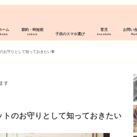
ホーム
節約・時短術
育児
お問い
子供のスマホ選び
home
zubora
kosodate
Mai
プロフィール
サイトマップ
プライバシーポリシー
断捨離 服の処分
家事の時短術
家計管理術
母乳パッド作り方
フィルタリング・見守り付スマホ
スマホルールの作り方
見守り・フィルタリングアプリ
子供の格安スマホおすすめ３社
のお守りとして知っておきたい事
ます
ットのお守りとして知っておきたい