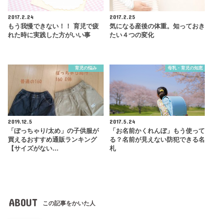
2017.2.24
2017.2.25
もう我慢できない！！ 育児で疲
気になる産後の体重。知っておき
れた時に実践した方がいい事
たい４つの変化
育児の悩み
母乳・育児の知恵
2019.12.5
2017.5.24
「ぽっちゃり/太め」の子供服が
「お名前かくれんぼ」もう使って
買えるおすすめ通販ランキング
る？名前が見えない防犯できる名
【サイズがない…
札
ABOUT
この記事をかいた人