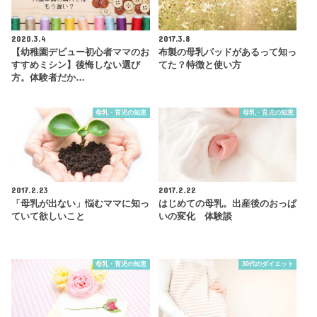
2020.3.4
2017.3.8
【幼稚園デビュー初心者ママのお
布製の母乳パッドがあるって知っ
すすめミシン】後悔しない選び
てた？特徴と使い方
方。体験者だか…
母乳・育児の知恵
母乳・育児の知恵
2017.2.23
2017.2.22
「母乳が出ない」悩むママに知っ
はじめての母乳。出産後のおっぱ
ていて欲しいこと
いの変化 体験談
母乳・育児の知恵
30代のダイエット