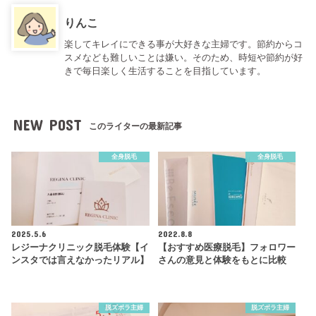
りんこ
楽してキレイにできる事が大好きな主婦です。節約からコ
スメなども難しいことは嫌い。そのため、時短や節約が好
きで毎日楽しく生活することを目指しています。
NEW POST
このライターの最新記事
全身脱毛
全身脱毛
2025.5.6
2022.8.8
レジーナクリニック脱毛体験【イ
【おすすめ医療脱毛】フォロワー
ンスタでは言えなかったリアル】
さんの意見と体験をもとに比較
脱ズボラ主婦
脱ズボラ主婦