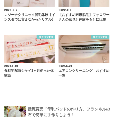
2025.5.6
2022.8.8
レジーナクリニック脱毛体験【イ
【おすすめ医療脱毛】フォロワー
ンスタでは言えなかったリアル】
さんの意見と体験をもとに比較
脱ズボラ主婦
脱ズボラ主婦
2021.5.30
2021.5.21
食材宅配ヨシケイ1ヶ月使った体
エアコンクリーニング おすすめ
験談
一覧
授乳育児「母乳パッドの作り方」フランネルの
布で簡単に手作りしよう！