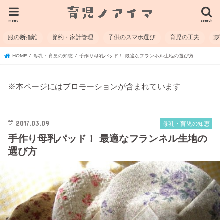
menu
search
服の断捨離
節約・家計管理
子供のスマホ選び
育児の工夫
HOME
母乳・育児の知恵
手作り母乳パッド！ 最適なフランネル生地の選び方
※本ページにはプロモーションが含まれています
2017.03.09
母乳・育児の知恵
手作り母乳パッド！ 最適なフランネル生地の
選び方