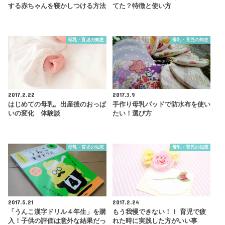
する赤ちゃんを寝かしつける方法
てた？特徴と使い方
母乳・育児の知恵
母乳・育児の知恵
2017.2.22
2017.3.9
はじめての母乳。出産後のおっぱ
手作り母乳パッドで防水布を使い
いの変化 体験談
たい！選び方
母乳・育児の知恵
母乳・育児の知恵
2017.5.21
2017.2.24
「うんこ漢字ドリル４年生」を購
もう我慢できない！！ 育児で疲
入！子供の評価は意外な結果だっ
れた時に実践した方がいい事