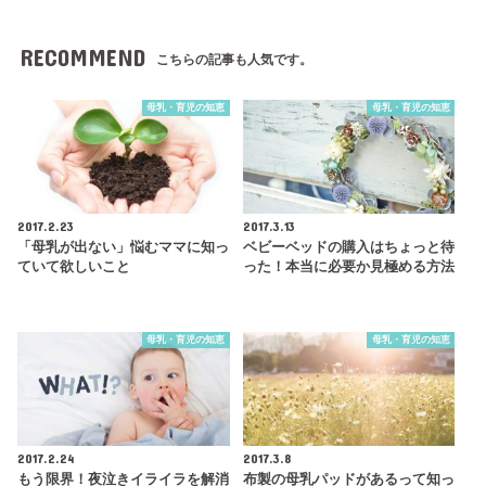
RECOMMEND
こちらの記事も人気です。
母乳・育児の知恵
母乳・育児の知恵
2017.2.23
2017.3.13
「母乳が出ない」悩むママに知っ
ベビーベッドの購入はちょっと待
ていて欲しいこと
った！本当に必要か見極める方法
母乳・育児の知恵
母乳・育児の知恵
2017.2.24
2017.3.8
もう限界！夜泣きイライラを解消
布製の母乳パッドがあるって知っ