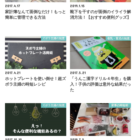
2017.4.17
2019.1.15
家計簿なんて面倒なだけ！もっと
靴下を干すのが面倒のイライラ解
簡単に管理できる方法
消方法！【おすすめ便利グッズ】
ズボラ主婦の知恵
母乳・育児の知恵
2017.4.21
2017.5.21
ホットプレートを使い倒せ！超ズ
「うんこ漢字ドリル４年生」を購
ボラ主婦の時短レシピ
入！子供の評価は意外な結果だっ
た
ズボラ主婦の知恵
家事の時短術
2017.10.10
2019.7.2