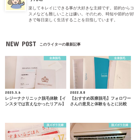
楽してキレイにできる事が大好きな主婦です。節約からコ
スメなども難しいことは嫌い。そのため、時短や節約が好
きで毎日楽しく生活することを目指しています。
NEW POST
このライターの最新記事
全身脱毛
全身脱毛
2025.5.6
2022.8.8
レジーナクリニック脱毛体験【イ
【おすすめ医療脱毛】フォロワー
ンスタでは言えなかったリアル】
さんの意見と体験をもとに比較
脱ズボラ主婦
脱ズボラ主婦