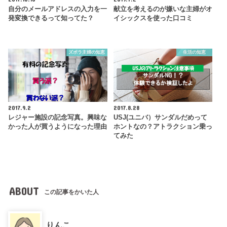
自分のメールアドレスの入力を一
献立を考えるのが嫌いな主婦がオ
発変換できるって知ってた？
イシックスを使った口コミ
ズボラ主婦の知恵
生活の知恵
2017.9.2
2017.8.28
レジャー施設の記念写真。興味な
USJ(ユニバ）サンダルだめって
かった人が買うようになった理由
ホントなの？アトラクション乗っ
てみた
ABOUT
この記事をかいた人
りんこ