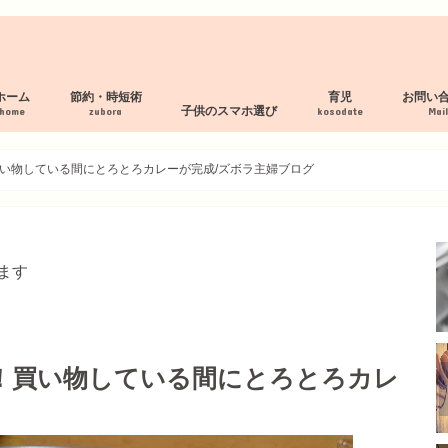
ホーム
節約・時短術
育児
お問い
子供のスマホ選び
home
zubora
kosodate
Mai
プロフィール
サイトマップ
プライバシーポリシー
断捨離 服の処分
家事の時短術
家計管理術
母乳パッド作り方
フィルタリング・見守り付スマホ
スマホルールの作り方
見守り・フィルタリングアプリ
子供の格安スマホおすすめ３社
い物している間にとろとろカレーが完成/ズボラ主婦ブログ
ます
！買い物している間にとろとろカレ