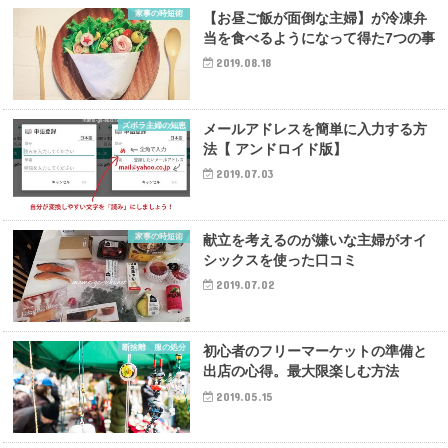
家事の時短術
【お昼ご飯が面倒な主婦】が冷凍弁
当を食べるようになって得た7つの事
2019.08.18
ズボラ主婦の知恵
メールアドレスを簡単に入力する方
法【 アンドロイド版】
2019.07.03
家事の時短術
献立を考えるのが嫌いな主婦がオイ
シックスを使った口コミ
2019.07.02
断捨離 服の処分
初心者のフリーマーケットの準備と
出店の心得。最大限楽しむ方法
2019.05.15