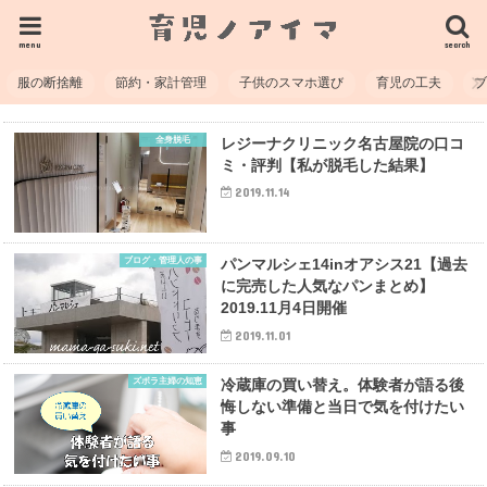
menu
search
服の断捨離
節約・家計管理
子供のスマホ選び
育児の工夫
全身脱毛
レジーナクリニック名古屋院の口コ
ミ・評判【私が脱毛した結果】
2019.11.14
ブログ・管理人の事
パンマルシェ14inオアシス21【過去
に完売した人気なパンまとめ】
2019.11月4日開催
2019.11.01
ズボラ主婦の知恵
冷蔵庫の買い替え。体験者が語る後
悔しない準備と当日で気を付けたい
事
2019.09.10