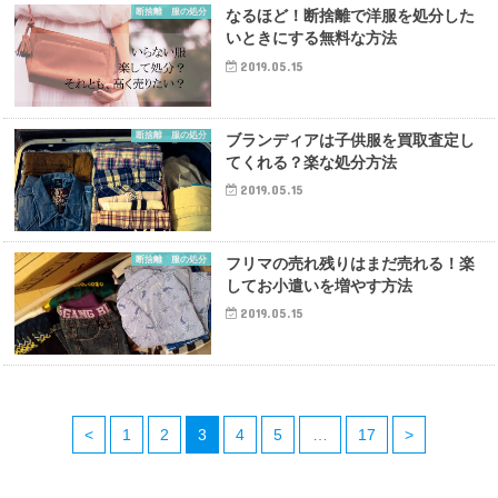
断捨離 服の処分
なるほど！断捨離で洋服を処分した
いときにする無料な方法
2019.05.15
断捨離 服の処分
ブランディアは子供服を買取査定し
てくれる？楽な処分方法
2019.05.15
断捨離 服の処分
フリマの売れ残りはまだ売れる！楽
してお小遣いを増やす方法
2019.05.15
<
1
2
3
4
5
…
17
>