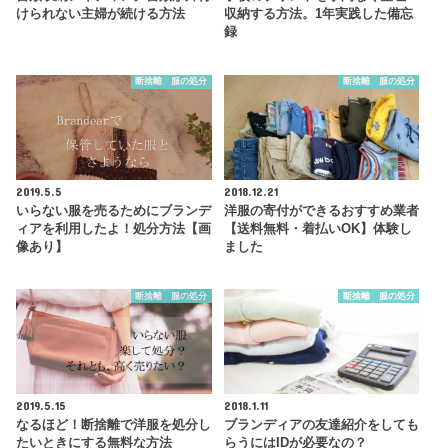
けられない主婦が続ける方法
収納する方法。1年実践した備忘
録
断捨離 服の処分
断捨離 服の処分
2019.5.5
2018.12.21
いらない服を売るためにブランデ
洋服の寄付ができるおすすめ業者
ィアを利用したよ！処分方法【画
【送料無料・着払いOK】体験し
像あり】
ました
断捨離 服の処分
断捨離 服の処分
2019.5.15
2018.1.11
なるほど！断捨離で洋服を処分し
ブランディアの友達紹介をしても
たいときにする無料な方法
らうにはIDが必要なの？