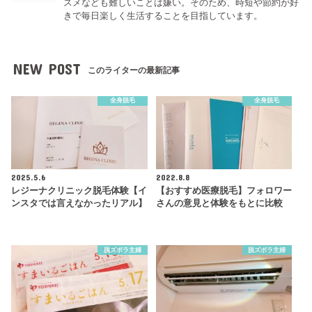
スメなども難しいことは嫌い。そのため、時短や節約が好
きで毎日楽しく生活することを目指しています。
NEW POST
このライターの最新記事
全身脱毛
全身脱毛
2025.5.6
2022.8.8
レジーナクリニック脱毛体験【イ
【おすすめ医療脱毛】フォロワー
ンスタでは言えなかったリアル】
さんの意見と体験をもとに比較
脱ズボラ主婦
脱ズボラ主婦