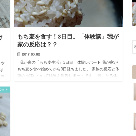
もち麦を食す！3日目。「体験談」我が
け
家の反応は？？
2017.03.02
我が家の「もち麦生活」3日目 体験レポート 我が家が
んや
もち麦を食べ始めてから3日経ちました。 家族の反応と体
は
重の推移について結果を報告レポートです。 気になる体
？気
調の体重の変化は！？ もち麦が我が…
で
エット