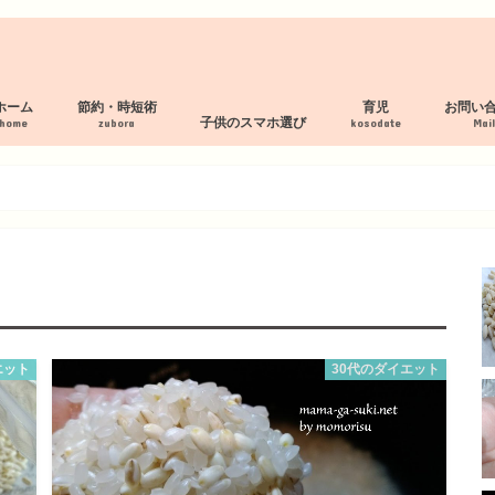
ホーム
節約・時短術
育児
お問い
子供のスマホ選び
home
zubora
kosodate
Mai
プロフィール
サイトマップ
プライバシーポリシー
断捨離 服の処分
家事の時短術
家計管理術
母乳パッド作り方
フィルタリング・見守り付スマホ
スマホルールの作り方
見守り・フィルタリングアプリ
子供の格安スマホおすすめ３社
エット
30代のダイエット