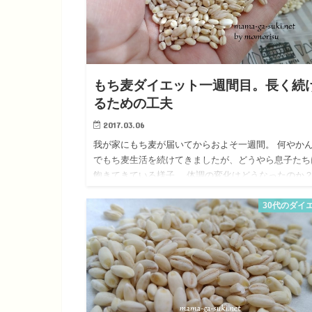
もち麦ダイエット一週間目。長く続
るための工夫
2017.03.06
我が家にもち麦が届いてからおよそ一週間。 何やか
でもち麦生活を続けてきましたが、どうやら息子たち
飽きてきている様子。 体調の変化はどうなったのか
になる体重の変化は？？ もち麦生活の体験レポート
30代のダイ
す。 もち麦 以…